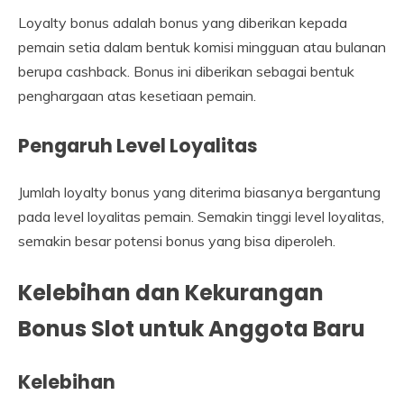
Loyalty bonus adalah bonus yang diberikan kepada
pemain setia dalam bentuk komisi mingguan atau bulanan
berupa cashback. Bonus ini diberikan sebagai bentuk
penghargaan atas kesetiaan pemain.
Pengaruh Level Loyalitas
Jumlah loyalty bonus yang diterima biasanya bergantung
pada level loyalitas pemain. Semakin tinggi level loyalitas,
semakin besar potensi bonus yang bisa diperoleh.
Kelebihan dan Kekurangan
Bonus Slot untuk Anggota Baru
Kelebihan