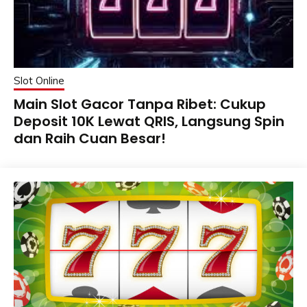
Slot Online
Main Slot Gacor Tanpa Ribet: Cukup
Deposit 10K Lewat QRIS, Langsung Spin
dan Raih Cuan Besar!