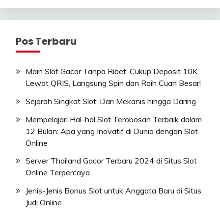
Pos Terbaru
Main Slot Gacor Tanpa Ribet: Cukup Deposit 10K
Lewat QRIS, Langsung Spin dan Raih Cuan Besar!
Sejarah Singkat Slot: Dari Mekanis hingga Daring
Mempelajari Hal-hal Slot Terobosan Terbaik dalam
12 Bulan: Apa yang Inovatif di Dunia dengan Slot
Online
Server Thailand Gacor Terbaru 2024 di Situs Slot
Online Terpercaya
Jenis-Jenis Bonus Slot untuk Anggota Baru di Situs
Judi Online