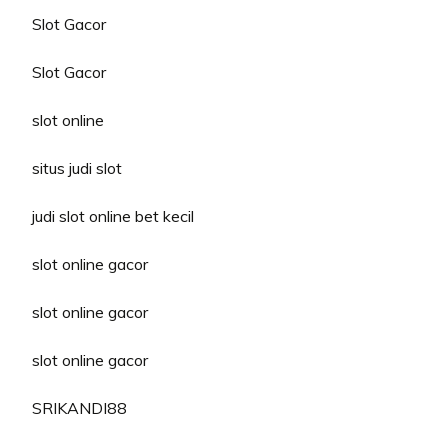
Slot Gacor
Slot Gacor
slot online
situs judi slot
judi slot online bet kecil
slot online gacor
slot online gacor
slot online gacor
SRIKANDI88