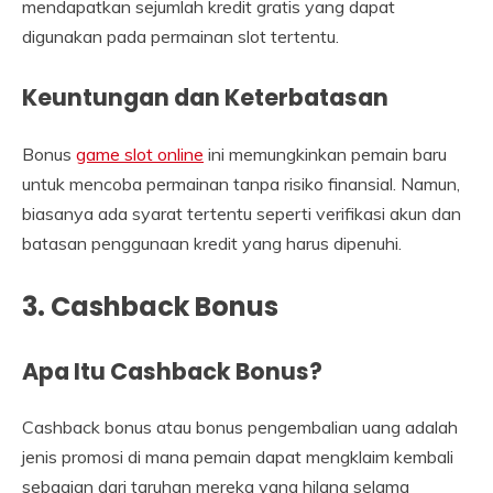
mendapatkan sejumlah kredit gratis yang dapat
digunakan pada permainan slot tertentu.
Keuntungan dan Keterbatasan
Bonus
game slot online
ini memungkinkan pemain baru
untuk mencoba permainan tanpa risiko finansial. Namun,
biasanya ada syarat tertentu seperti verifikasi akun dan
batasan penggunaan kredit yang harus dipenuhi.
3. Cashback Bonus
Apa Itu Cashback Bonus?
Cashback bonus atau bonus pengembalian uang adalah
jenis promosi di mana pemain dapat mengklaim kembali
sebagian dari taruhan mereka yang hilang selama