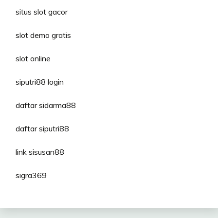
situs slot gacor
slot demo gratis
slot online
siputri88 login
daftar sidarma88
daftar siputri88
link sisusan88
sigra369