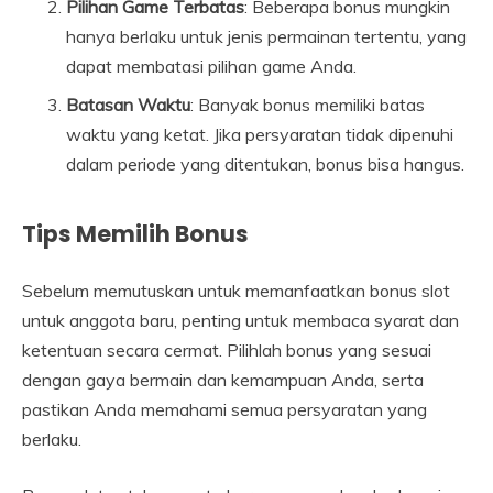
Pilihan Game Terbatas
: Beberapa bonus mungkin
hanya berlaku untuk jenis permainan tertentu, yang
dapat membatasi pilihan game Anda.
Batasan Waktu
: Banyak bonus memiliki batas
waktu yang ketat. Jika persyaratan tidak dipenuhi
dalam periode yang ditentukan, bonus bisa hangus.
Tips Memilih Bonus
Sebelum memutuskan untuk memanfaatkan bonus slot
untuk anggota baru, penting untuk membaca syarat dan
ketentuan secara cermat. Pilihlah bonus yang sesuai
dengan gaya bermain dan kemampuan Anda, serta
pastikan Anda memahami semua persyaratan yang
berlaku.