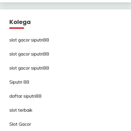
Kolega
slot gacor siputri88
slot gacor siputri88
slot gacor siputri88
Siputri 88
daftar siputri88
slot terbaik
Slot Gacor