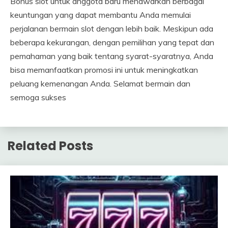
Bonus slot untuk anggota baru menawarkan berbagai
keuntungan yang dapat membantu Anda memulai
perjalanan bermain slot dengan lebih baik. Meskipun ada
beberapa kekurangan, dengan pemilihan yang tepat dan
pemahaman yang baik tentang syarat-syaratnya, Anda
bisa memanfaatkan promosi ini untuk meningkatkan
peluang kemenangan Anda. Selamat bermain dan
semoga sukses
Related Posts