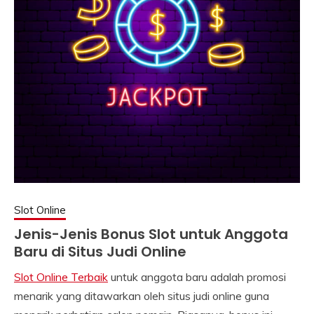
Slot Online
Jenis-Jenis Bonus Slot untuk Anggota
Baru di Situs Judi Online
Slot Online Terbaik
untuk anggota baru adalah promosi
menarik yang ditawarkan oleh situs judi online guna