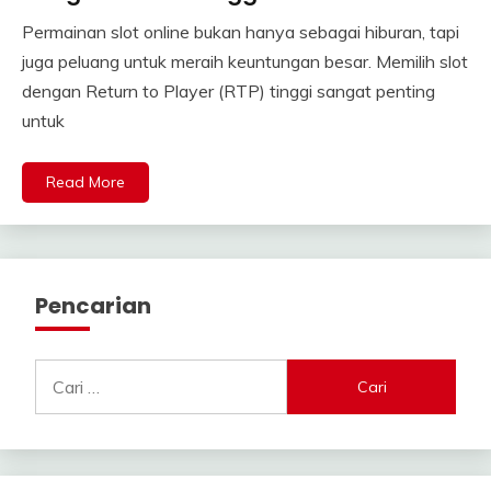
Permainan slot online bukan hanya sebagai hiburan, tapi
juga peluang untuk meraih keuntungan besar. Memilih slot
dengan Return to Player (RTP) tinggi sangat penting
untuk
Read More
Pencarian
Cari
untuk: