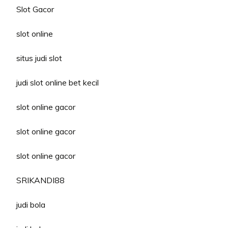
Slot Gacor
slot online
situs judi slot
judi slot online bet kecil
slot online gacor
slot online gacor
slot online gacor
SRIKANDI88
judi bola