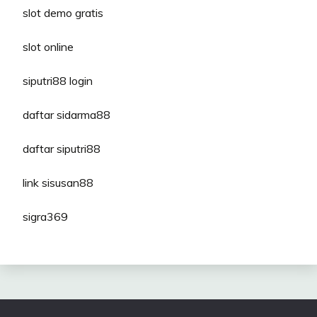
slot demo gratis
slot online
siputri88 login
daftar sidarma88
daftar siputri88
link sisusan88
sigra369