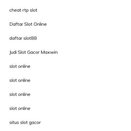
cheat rtp slot
Daftar Slot Online
daftar slot88
Judi Slot Gacor Maxwin
slot online
slot online
slot online
slot online
situs slot gacor