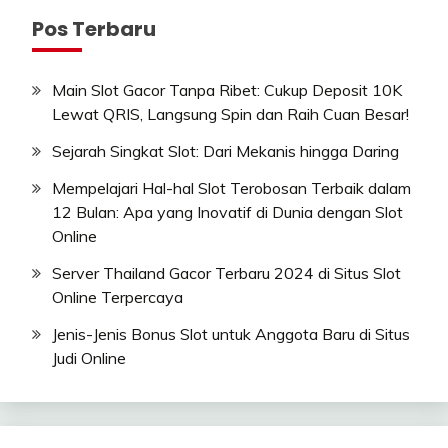
Pos Terbaru
Main Slot Gacor Tanpa Ribet: Cukup Deposit 10K
Lewat QRIS, Langsung Spin dan Raih Cuan Besar!
Sejarah Singkat Slot: Dari Mekanis hingga Daring
Mempelajari Hal-hal Slot Terobosan Terbaik dalam
12 Bulan: Apa yang Inovatif di Dunia dengan Slot
Online
Server Thailand Gacor Terbaru 2024 di Situs Slot
Online Terpercaya
Jenis-Jenis Bonus Slot untuk Anggota Baru di Situs
Judi Online