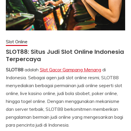
Slot Online
SLOT88: Situs Judi Slot Online Indonesia
Terpercaya
SLOT88
adalah
Slot Gacor Gampang Menang
di
Indonesia. Sebagai agen judi slot online resmi, SLOT88
menyediakan berbagai permainan judi online seperti slot
online, live kasino online, judi bola sbobet, poker online,
hingga togel online. Dengan menggunakan mekanisme
dan server terbaik, SLOT88 berkomitmen memberikan
pengalaman bermain judi online yang mengesankan bagi
para pencinta judi di Indonesia.