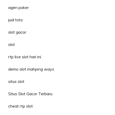
agen poker
jual toto
slot gacor
slot
rtp live slot hari ini
demo slot mahjong ways
situs slot
Situs Slot Gacor Terbaru
cheat rtp slot