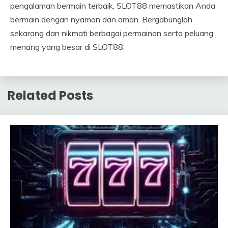
pengalaman bermain terbaik, SLOT88 memastikan Anda
bermain dengan nyaman dan aman. Bergabunglah
sekarang dan nikmati berbagai permainan serta peluang
menang yang besar di SLOT88.
Related Posts