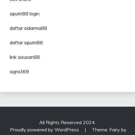
siputri88 login
daftar sidarma88
daftar siputri88
link sisusan88
sigra369
All Rights Reserved 2024.
Proudly powered by WordPress
|
Theme: Fairy by