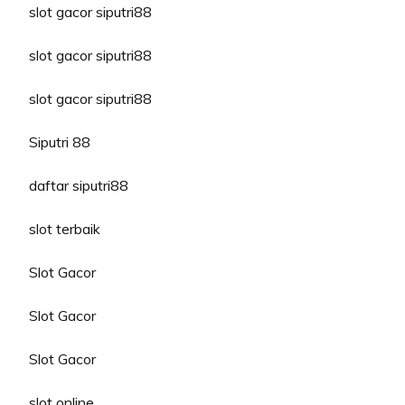
slot gacor siputri88
slot gacor siputri88
slot gacor siputri88
Siputri 88
daftar siputri88
slot terbaik
Slot Gacor
Slot Gacor
Slot Gacor
slot online