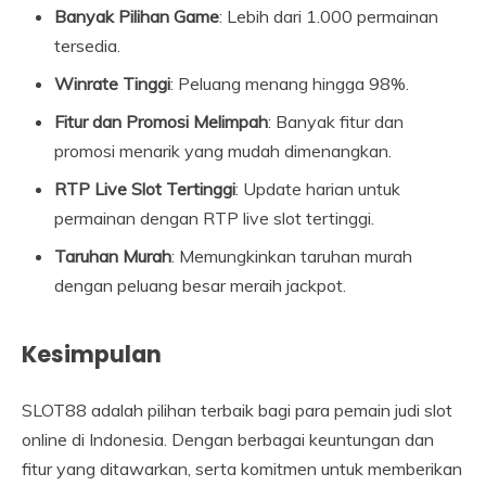
Banyak Pilihan Game
: Lebih dari 1.000 permainan
tersedia.
Winrate Tinggi
: Peluang menang hingga 98%.
Fitur dan Promosi Melimpah
: Banyak fitur dan
promosi menarik yang mudah dimenangkan.
RTP Live Slot Tertinggi
: Update harian untuk
permainan dengan RTP live slot tertinggi.
Taruhan Murah
: Memungkinkan taruhan murah
dengan peluang besar meraih jackpot.
Kesimpulan
SLOT88 adalah pilihan terbaik bagi para pemain judi slot
online di Indonesia. Dengan berbagai keuntungan dan
fitur yang ditawarkan, serta komitmen untuk memberikan