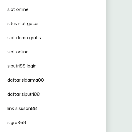
slot online
situs slot gacor
slot demo gratis
slot online
siputri88 login
daftar sidarma88
daftar siputri88
link sisusan88
sigra369