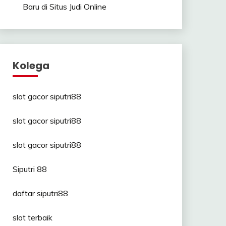
Baru di Situs Judi Online
Kolega
slot gacor siputri88
slot gacor siputri88
slot gacor siputri88
Siputri 88
daftar siputri88
slot terbaik