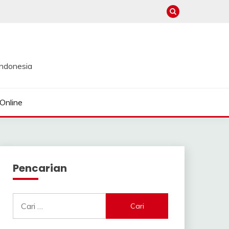
Indonesia
Online
Pencarian
Cari
untuk: