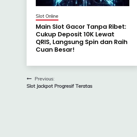
Slot Online
Main Slot Gacor Tanpa Ribet:
Cukup Deposit 10K Lewat
QRIS, Langsung Spin dan Raih
Cuan Besar!
Navigasi
Previous:
Slot Jackpot Progresif Teratas
pos